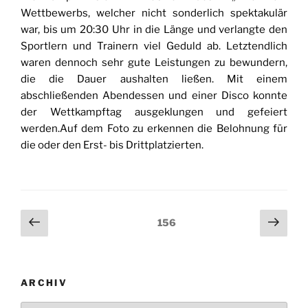
Wettbewerbs, welcher nicht sonderlich spektakulär
war, bis um 20:30 Uhr in die Länge und verlangte den
Sportlern und Trainern viel Geduld ab. Letztendlich
waren dennoch sehr gute Leistungen zu bewundern,
die die Dauer aushalten ließen. Mit einem
abschließenden Abendessen und einer Disco konnte
der Wettkampftag ausgeklungen und gefeiert
werden.Auf dem Foto zu erkennen die Belohnung für
die oder den Erst- bis Drittplatzierten.
Seitennummerierung
Vorherige
Näch
Seite
156
Seite
Seit
der
Beiträge
ARCHIV