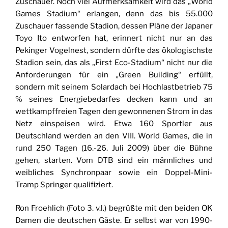
Zuschauer. Noch viel Aufmerksamkeit wird das „World
Games Stadium“ erlangen, denn das bis 55.000
Zuschauer fassende Stadion, dessen Pläne der Japaner
Toyo Ito entworfen hat, erinnert nicht nur an das
Pekinger Vogelnest, sondern dürfte das ökologischste
Stadion sein, das als „First Eco-Stadium“ nicht nur die
Anforderungen für ein „Green Building“ erfüllt,
sondern mit seinem Solardach bei Hochlastbetrieb 75
% seines Energiebedarfes decken kann und an
wettkampffreien Tagen den gewonnenen Strom in das
Netz einspeisen wird. Etwa 160 Sportler aus
Deutschland werden an den VIII. World Games, die in
rund 250 Tagen (16.-26. Juli 2009) über die Bühne
gehen, starten. Vom DTB sind ein männliches und
weibliches Synchronpaar sowie ein Doppel-Mini-
Tramp Springer qualifiziert.
Ron Froehlich (Foto 3. v.l.) begrüßte mit den beiden OK
Damen die deutschen Gäste. Er selbst war von 1990-