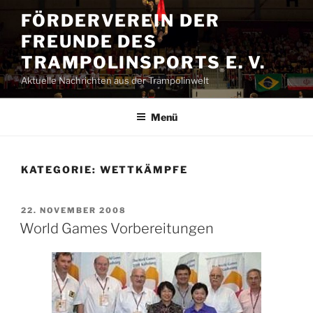
Zum
FÖRDERVEREIN DER
Inhalt
FREUNDE DES
springen
TRAMPOLINSPORTS E. V.
Aktuelle Nachrichten aus der Trampolinwelt
Menü
KATEGORIE:
WETTKÄMPFE
VERÖFFENTLICHT
22. NOVEMBER 2008
AM
World Games Vorbereitungen