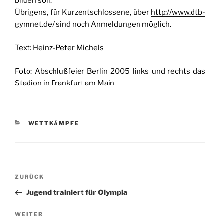
bilden soll.
Übrigens, für Kurzentschlossene, über
http://www.dtb-
gymnet.de/
sind noch Anmeldungen möglich.
Text: Heinz-Peter Michels
Foto: Abschlußfeier Berlin 2005 links und rechts das
Stadion in Frankfurt am Main
KATEGORIEN
WETTKÄMPFE
Beitragsnavigation
Vorheriger
ZURÜCK
Beitrag
Jugend trainiert für Olympia
Nächster
WEITER