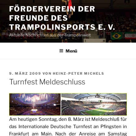
Zum
FÖRDERVEREIN DER
Inhalt
FREUNDE DES
springen
TRAMPOLINSPORTS E. V.
Aktuelle Nachrichten aus der Trampolinwelt
Menü
VERÖFFENTLICHT
9. MÄRZ 2009
VON
HEINZ-PETER MICHELS
AM
Turnfest Meldeschluss
Am heutigen Sonntag, den 8. März ist Meldeschluß für
das Internationale Deutsche Turnfest an Pfingsten in
Frankfurt am Main. Nach der Anreise am Samstag