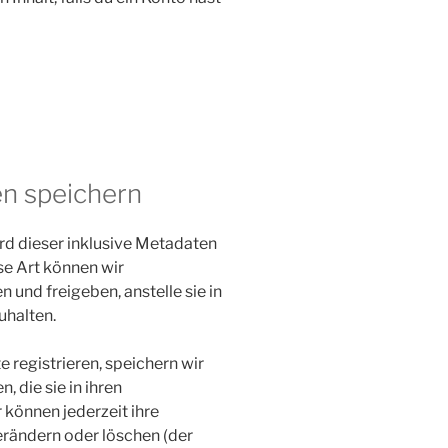
en speichern
d dieser inklusive Metadaten
se Art können wir
nd freigeben, anstelle sie in
uhalten.
e registrieren, speichern wir
, die sie in ihren
 können jederzeit ihre
erändern oder löschen (der