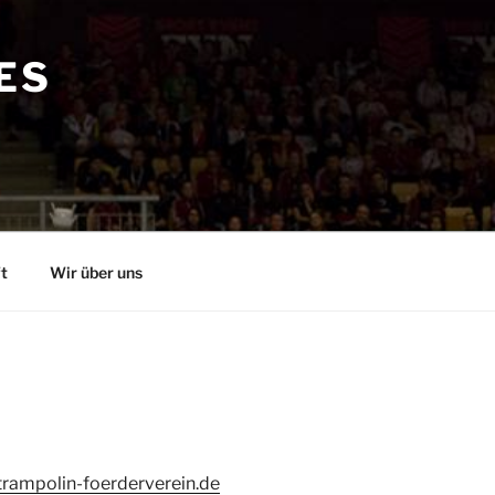
ES
t
Wir über uns
/trampolin-foerderverein.de