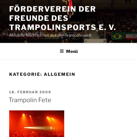
Zum
FÖRDERVEREIN DER
Inhalt
FREUNDE DES
springen
TRAMPOLINSPORTS E. V.
Aktuelle Nachrichten aus der Trampolinwelt
Menü
KATEGORIE:
ALLGEMEIN
VERÖFFENTLICHT
18. FEBRUAR 2009
AM
Trampolin Fete