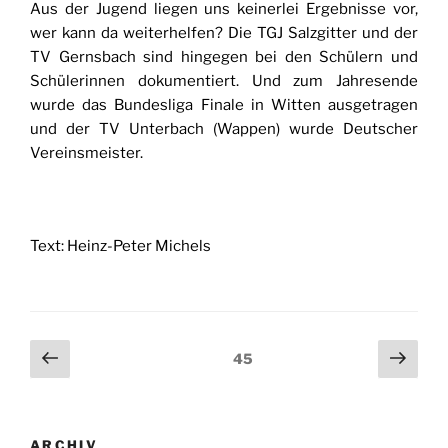
Aus der Jugend liegen uns keinerlei Ergebnisse vor,
wer kann da weiterhelfen? Die TGJ Salzgitter und der
TV Gernsbach sind hingegen bei den Schülern und
Schülerinnen dokumentiert. Und zum Jahresende
wurde das Bundesliga Finale in Witten ausgetragen
und der TV Unterbach (Wappen) wurde Deutscher
Vereinsmeister.
Text: Heinz-Peter Michels
Seitennummerierung
Vorherige
Näch
Seite
45
Seite
Seit
der
Beiträge
ARCHIV