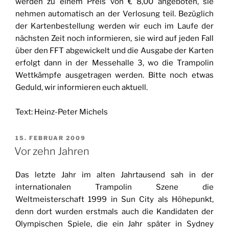
werden zu einem Preis von € 8,00 angeboten, sie
nehmen automatisch an der Verlosung teil. Bezüglich
der Kartenbestellung werden wir euch im Laufe der
nächsten Zeit noch informieren, sie wird auf jeden Fall
über den FFT abgewickelt und die Ausgabe der Karten
erfolgt dann in der Messehalle 3, wo die Trampolin
Wettkämpfe ausgetragen werden. Bitte noch etwas
Geduld, wir informieren euch aktuell.
Text: Heinz-Peter Michels
VERÖFFENTLICHT
15. FEBRUAR 2009
AM
Vor zehn Jahren
Das letzte Jahr im alten Jahrtausend sah in der
internationalen Trampolin Szene die
Weltmeisterschaft 1999 in Sun City als Höhepunkt,
denn dort wurden erstmals auch die Kandidaten der
Olympischen Spiele, die ein Jahr später in Sydney