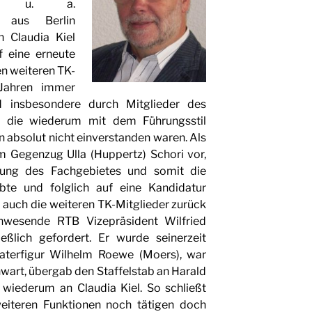
den u. a.
 aus Berlin
 Claudia Kiel
f eine erneute
en weiteren TK-
 Jahren immer
 insbesondere durch Mitglieder des
 die wiederum mit dem Führungsstil
 absolut nicht einverstanden waren. Als
im Gegenzug Ulla (Huppertz) Schori vor,
hrung des Fachgebietes und somit die
bte und folglich auf eine Kandidatur
en auch die weiteren TK-Mitglieder zurück
nwesende RTB Vizepräsident Wilfried
ießlich gefordert. Er wurde seinerzeit
Vaterfigur Wilhelm Roewe (Moers), war
art, übergab den Staffelstab an Harald
 wiederum an Claudia Kiel. So schließt
weiteren Funktionen noch tätigen doch