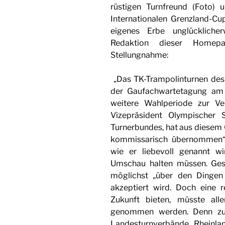
rüstigen Turnfreund (Foto) 
Internationalen Grenzland-Cup
eigenes Erbe unglückliche
Redaktion dieser Homep
Stellungnahme:
„Das TK-Trampolinturnen des 
der Gaufachwartetagung am 
weitere Wahlperiode zur Ver
Vizepräsident Olympischer 
Turnerbundes, hat aus diesem
kommissarisch übernommen“.
wie er liebevoll genannt w
Umschau halten müssen. Gesu
möglichst „über den Dingen
akzeptiert wird. Doch eine 
Zukunft bieten, müsste alle
genommen werden. Denn zum
Landesturnverbände Rheinl