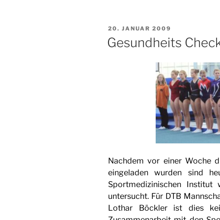
VERÖFFENTLICHT
20. JANUAR 2009
AM
Gesundheits Chec
Nachdem vor einer Woche di
eingeladen wurden sind h
Sportmedizinischen Institut 
untersucht. Für DTB Mannschaf
Lothar Böckler ist dies ke
Zusammenarbeit mit den Spor