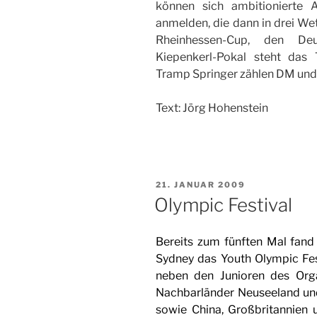
können sich ambitionierte A
anmelden, die dann in drei W
Rheinhessen-Cup, den De
Kiepenkerl-Pokal steht das 
Tramp Springer zählen DM und
Text: Jörg Hohenstein
VERÖFFENTLICHT
21. JANUAR 2009
AM
Olympic Festival
Bereits zum fünften Mal fand
Sydney das Youth Olympic Fes
neben den Junioren des Orga
Nachbarländer Neuseeland und 
sowie China, Großbritannien u