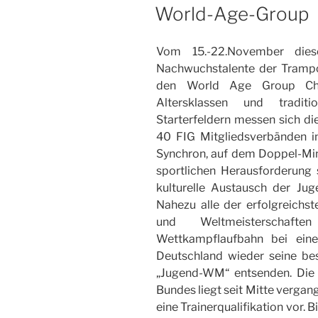
AM
World-Age-Group
Vom 15.-22.November dies
Nachwuchstalente der Trampol
den World Age Group Cham
Altersklassen und traditi
Starterfeldern messen sich d
40 FIG Mitgliedsverbänden in
Synchron, auf dem Doppel-Mi
sportlichen Herausforderung
kulturelle Austausch der Jug
Nahezu alle der erfolgreichs
und Weltmeisterschafte
Wettkampflaufbahn bei ein
Deutschland wieder seine bes
„Jugend-WM“ entsenden. Die
Bundes liegt seit Mitte vergan
eine Trainerqualifikation vor.