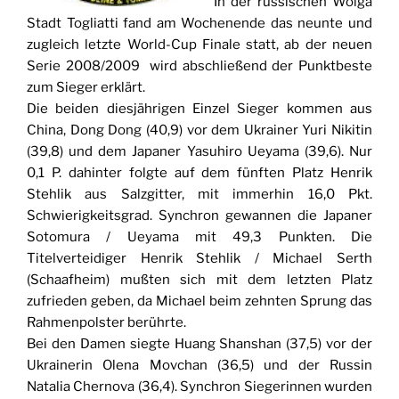
In der russischen Wolga
Stadt Togliatti fand am Wochenende das neunte und
zugleich letzte World-Cup Finale statt, ab der neuen
Serie 2008/2009 wird abschließend der Punktbeste
zum Sieger erklärt.
Die beiden diesjährigen Einzel Sieger kommen aus
China, Dong Dong (40,9) vor dem Ukrainer Yuri Nikitin
(39,8) und dem Japaner Yasuhiro Ueyama (39,6). Nur
0,1 P. dahinter folgte auf dem fünften Platz Henrik
Stehlik aus Salzgitter, mit immerhin 16,0 Pkt.
Schwierigkeitsgrad. Synchron gewannen die Japaner
Sotomura / Ueyama mit 49,3 Punkten. Die
Titelverteidiger Henrik Stehlik / Michael Serth
(Schaafheim) mußten sich mit dem letzten Platz
zufrieden geben, da Michael beim zehnten Sprung das
Rahmenpolster berührte.
Bei den Damen siegte Huang Shanshan (37,5) vor der
Ukrainerin Olena Movchan (36,5) und der Russin
Natalia Chernova (36,4). Synchron Siegerinnen wurden