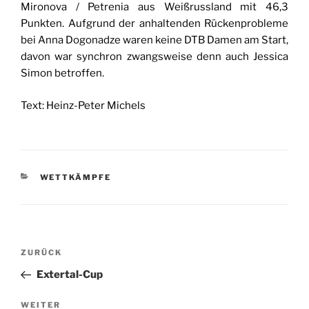
Mironova / Petrenia aus Weißrussland mit 46,3
Punkten. Aufgrund der anhaltenden Rückenprobleme
bei Anna Dogonadze waren keine DTB Damen am Start,
davon war synchron zwangsweise denn auch Jessica
Simon betroffen.
Text: Heinz-Peter Michels
KATEGORIEN
WETTKÄMPFE
Beitragsnavigation
Vorheriger
ZURÜCK
Beitrag
Extertal-Cup
Nächster
WEITER