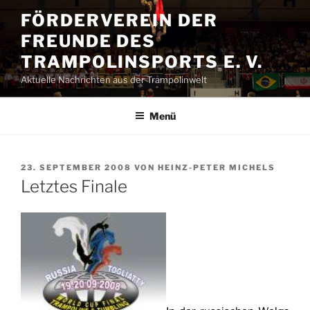
Zum
FÖRDERVEREIN DER
Inhalt
FREUNDE DES
springen
TRAMPOLINSPORTS E. V.
Aktuelle Nachrichten aus der Trampolinwelt
Menü
VERÖFFENTLICHT
23. SEPTEMBER 2008
VON
HEINZ-PETER MICHELS
AM
Letztes Finale