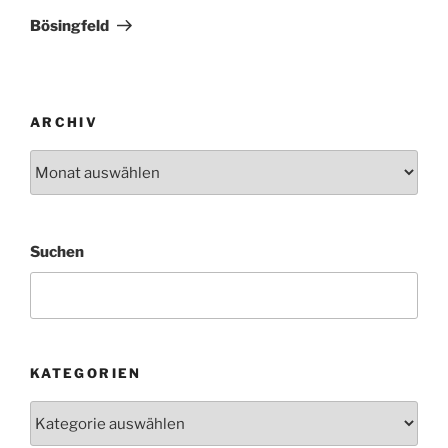
Beitrag
Bösingfeld
ARCHIV
Archiv
Suchen
KATEGORIEN
Kategorien