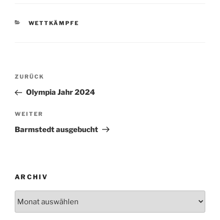
KATEGORIEN
WETTKÄMPFE
Beitragsnavigation
Vorheriger
ZURÜCK
Beitrag
Olympia Jahr 2024
Nächster
WEITER
Beitrag
Barmstedt ausgebucht
ARCHIV
Archiv