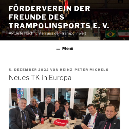
Zum
FÖRDERVEREIN DER
Inhalt
FREUNDE DES
springen
TRAMPOLINSPORTS E. V.
Aktuelle Nachrichten aus der Trampolinwelt
Menü
VERÖFFENTLICHT
5. DEZEMBER 2022
VON
HEINZ-PETER MICHELS
AM
Neues TK in Europa