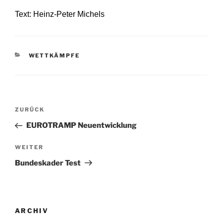
Text: Heinz-Peter Michels
KATEGORIEN
WETTKÄMPFE
Beitragsnavigation
Vorheriger
ZURÜCK
Beitrag
EUROTRAMP Neuentwicklung
Nächster
WEITER
Beitrag
Bundeskader Test
ARCHIV