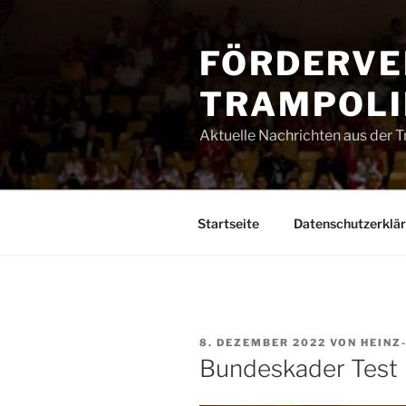
Zum
Inhalt
FÖRDERVE
springen
TRAMPOLIN
Aktuelle Nachrichten aus der 
Startseite
Datenschutzerklä
VERÖFFENTLICHT
8. DEZEMBER 2022
VON
HEINZ
AM
Bundeskader Test