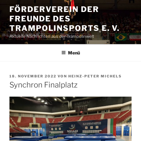
Zum
FÖRDERVEREIN DER
Inhalt
FREUNDE DES
springen
TRAMPOLINSPORTS E. V.
Aktuelle Nachrichten aus der Trampolinwelt
Menü
VERÖFFENTLICHT
18. NOVEMBER 2022
VON
HEINZ-PETER MICHELS
AM
Synchron Finalplatz