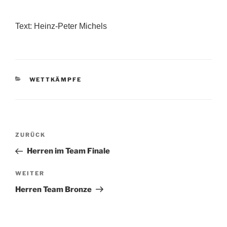
Text: Heinz-Peter Michels
KATEGORIEN
WETTKÄMPFE
Beitragsnavigation
Vorheriger
ZURÜCK
Beitrag
Herren im Team Finale
Nächster
WEITER
Beitrag
Herren Team Bronze