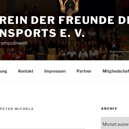
REIN DER FREUNDE D
SPORTS E. V.
Trampolinwelt
rung
Kontakt
Impressum
Partner
Mitgliedschaf
ARCHIV
-PETER MICHELS
l
Archiv