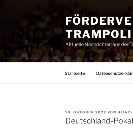
Zum
Inhalt
FÖRDERVE
springen
TRAMPOLIN
Aktuelle Nachrichten aus der 
Startseite
Datenschutzerklä
VERÖFFENTLICHT
19. OKTOBER 2022
VON
HEINZ
AM
Deutschland-Poka