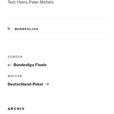
Text: Heinz-Peter Michels
KATEGORIEN
BUNDESLIGA
Beitragsnavigation
Vorheriger
ZURÜCK
Beitrag
Bundesliga Finale
Nächster
WEITER
Beitrag
Deutschland-Pokal
ARCHIV