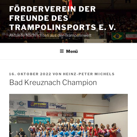
Zum
FÖRDERVEREIN DER
Inhalt
FREUNDE DES
springen
TRAMPOLINSPORTS E. V.
Aktuelle Nachrichten aus der Trampolinwelt
Menü
VERÖFFENTLICHT
16. OKTOBER 2022
VON
HEINZ-PETER MICHELS
AM
Bad Kreuznach Champion