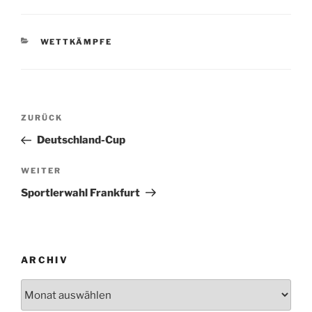
KATEGORIEN
WETTKÄMPFE
Beitragsnavigation
Vorheriger
ZURÜCK
Beitrag
Deutschland-Cup
Nächster
WEITER
Beitrag
Sportlerwahl Frankfurt
ARCHIV
Archiv