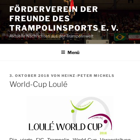
Zum
FÖRDERVEREIN DER
Inhalt
FREUNDE DES
springen
TRAMPOLINSPORTS E. V.
Aktuelle Nachrichten aus der Trampolinwelt
Menü
VERÖFFENTLICHT
3. OKTOBER 2018
VON
HEINZ-PETER MICHELS
AM
World-Cup Loulé