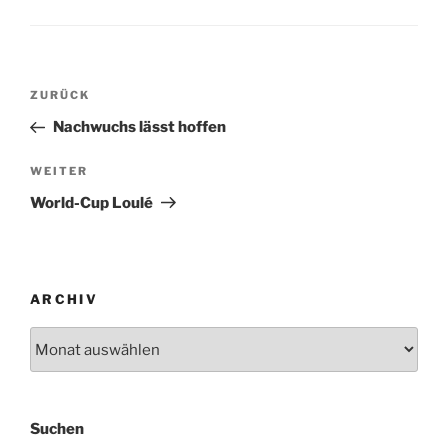
Beitragsnavigation
Vorheriger
ZURÜCK
Beitrag
Nachwuchs lässt hoffen
Nächster
WEITER
Beitrag
World-Cup Loulé
ARCHIV
Archiv
Suchen