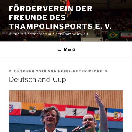
Zum
FÖRDERVEREIN DER
Inhalt
FREUNDE DES
springen
TRAMPOLINSPORTS E. V.
Aktuelle Nachrichten aus der Trampolinwelt
Menü
VERÖFFENTLICHT
2. OKTOBER 2018
VON
HEINZ-PETER MICHELS
AM
Deutschland-Cup