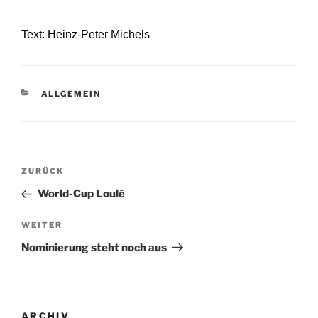
Text: Heinz-Peter Michels
KATEGORIEN
ALLGEMEIN
Beitragsnavigation
Vorheriger
ZURÜCK
Beitrag
World-Cup Loulé
Nächster
WEITER
Beitrag
Nominierung steht noch aus
ARCHIV