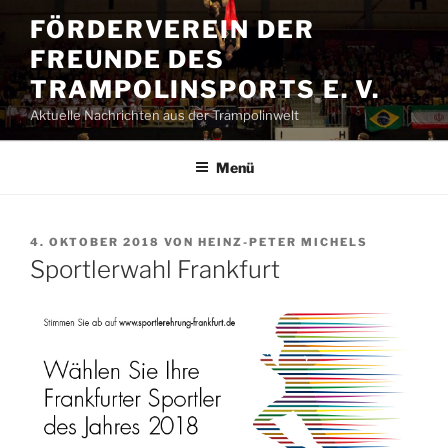
Zum
FÖRDERVEREIN DER
Inhalt
FREUNDE DES
springen
TRAMPOLINSPORTS E. V.
Aktuelle Nachrichten aus der Trampolinwelt
Menü
VERÖFFENTLICHT
4. OKTOBER 2018
VON
HEINZ-PETER MICHELS
AM
Sportlerwahl Frankfurt