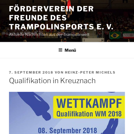
Zum
FÖRDERVEREIN DER
Inhalt
FREUNDE DES
springen
TRAMPOLINSPORTS E. V.
Aktuelle Nachrichten aus der Trampolinwelt
Menü
VERÖFFENTLICHT
7. SEPTEMBER 2018
VON
HEINZ-PETER MICHELS
AM
Qualifikation in Kreuznach