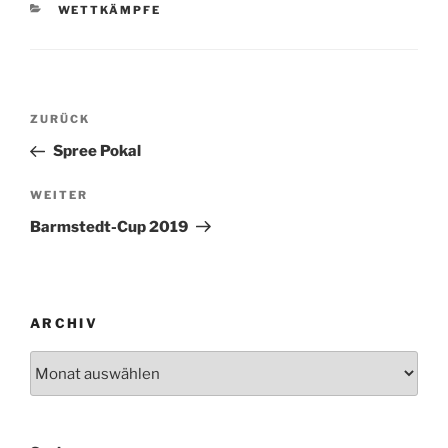
KATEGORIEN
WETTKÄMPFE
Beitragsnavigation
Vorheriger
ZURÜCK
Beitrag
Spree Pokal
Nächster
WEITER
Beitrag
Barmstedt-Cup 2019
ARCHIV
Archiv