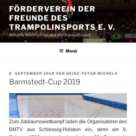
Zum
FÖRDERVEREIN DER
Inhalt
FREUNDE DES
springen
TRAMPOLINSPORTS E. V.
Aktuelle Nachrichten aus der Trampolinwelt
Menü
VERÖFFENTLICHT
8. SEPTEMBER 2018
VON
HEINZ-PETER MICHELS
AM
Barmstedt-Cup 2019
Zum Jubiläumswettkampf laden die Organisatoren des
BMTV aus Schleswig-Holstein ein, denn am 9.