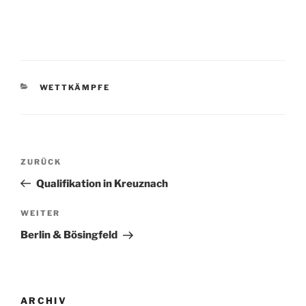
KATEGORIEN
WETTKÄMPFE
Beitragsnavigation
Vorheriger
ZURÜCK
Beitrag
Qualifikation in Kreuznach
Nächster
WEITER
Beitrag
Berlin & Bösingfeld
ARCHIV