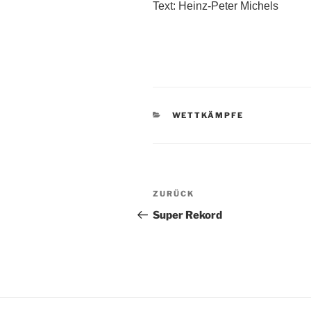
Text: Heinz-Peter Michels
KATEGORIEN
WETTKÄMPFE
Beitragsnavigation
Vorheriger
ZURÜCK
Beitrag
Super Rekord