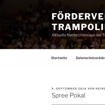
Zum
Inhalt
FÖRDERVE
springen
TRAMPOLIN
Aktuelle Nachrichten aus der 
Startseite
Datenschutzerklä
VERÖFFENTLICHT
5. SEPTEMBER 2018
VON
HEIN
AM
Spree Pokal