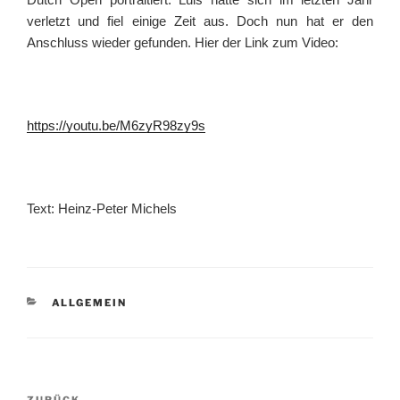
verletzt und fiel einige Zeit aus. Doch nun hat er den
Anschluss wieder gefunden. Hier der Link zum Video:
https://youtu.be/M6zyR98zy9s
Text: Heinz-Peter Michels
KATEGORIEN
ALLGEMEIN
Beitragsnavigation
ZURÜCK