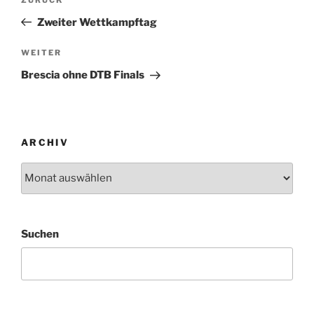
Vorheriger
Beitrag
Zweiter Wettkampftag
Nächster
WEITER
Beitrag
Brescia ohne DTB Finals
ARCHIV
Archiv
Suchen