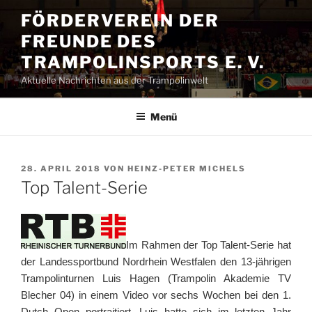
Zum
FÖRDERVEREIN DER
Inhalt
FREUNDE DES
springen
TRAMPOLINSPORTS E. V.
Aktuelle Nachrichten aus der Trampolinwelt
Menü
VERÖFFENTLICHT
28. APRIL 2018
VON
HEINZ-PETER MICHELS
AM
Top Talent-Serie
Im Rahmen der Top Talent-Serie hat
der Landessportbund Nordrhein Westfalen den 13-jährigen
Trampolinturnen Luis Hagen (Trampolin Akademie TV
Blecher 04) in einem Video vor sechs Wochen bei den 1.
Dutch Open portraitiert. Luis hatte sich im letzten Jahr