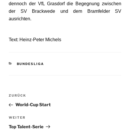
dennoch der VfL Grasdorf die Begegnung zwischen
der SV Brackwede und dem Bramfelder SV
ausrichten.
Text: Heinz-Peter Michels
KATEGORIEN
BUNDESLIGA
Beitragsnavigation
Vorheriger
ZURÜCK
Beitrag
World-Cup Start
Nächster
WEITER
Beitrag
Top Talent-Serie