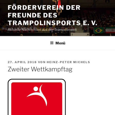
Zum
FÖRDERVEREIN DER
Inhalt
FREUNDE DES
springen
TRAMPOLINSPORTS E. V.
Aktuelle Nachrichten aus der Trampolinwelt
Menü
VERÖFFENTLICHT
27. APRIL 2018
VON
HEINZ-PETER MICHELS
AM
Zweiter Wettkampftag