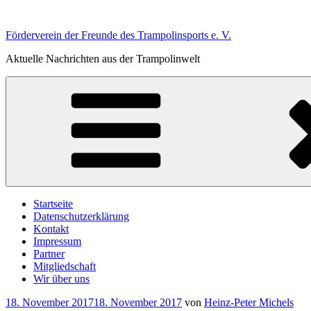
Zum
Inhalt
Förderverein der Freunde des Trampolinsports e. V.
springen
Aktuelle Nachrichten aus der Trampolinwelt
Startseite
Datenschutzerklärung
Kontakt
Impressum
Partner
Mitgliedschaft
Wir über uns
Veröffentlicht
18. November 2017
18. November 2017
von
Heinz-Peter Michels