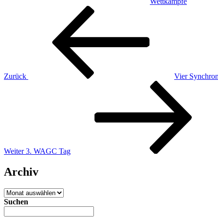
Wettkämpfe
Beitragsnavigation
Vorheriger
Beitrag
Zurück
Vier Synchron
Nächster
Beitrag
Weiter
3. WAGC Tag
Archiv
Archiv
Suchen