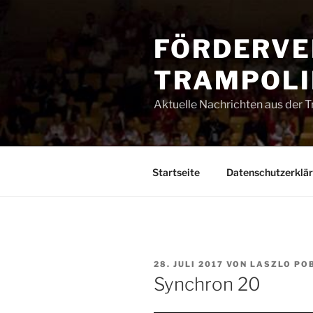
Zum
Inhalt
FÖRDERVE
springen
TRAMPOLIN
Aktuelle Nachrichten aus der 
Startseite
Datenschutzerklä
VERÖFFENTLICHT
28. JULI 2017
VON
LASZLO PO
AM
Synchron 20