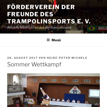
Zum
FÖRDERVEREIN DER
Inhalt
FREUNDE DES
springen
TRAMPOLINSPORTS E. V.
Aktuelle Nachrichten aus der Trampolinwelt
Menü
VERÖFFENTLICHT
28. AUGUST 2017
VON
HEINZ-PETER MICHELS
AM
Sommer Wettkampf