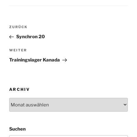
Beitragsnavigation
Vorheriger
ZURÜCK
Beitrag
Synchron 20
Nächster
WEITER
Beitrag
Trainingslager Kanada
ARCHIV
Archiv
Suchen