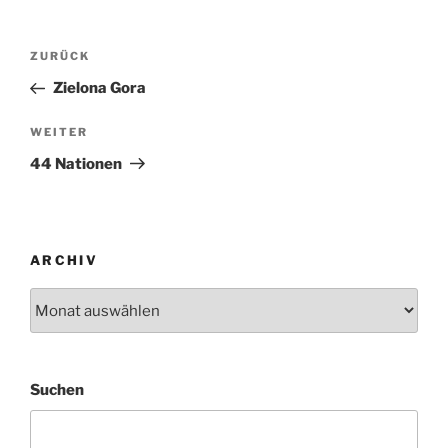
Beitragsnavigation
Vorheriger
ZURÜCK
Beitrag
Zielona Gora
Nächster
WEITER
Beitrag
44 Nationen
ARCHIV
Archiv
Suchen