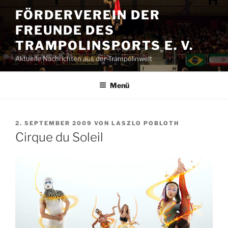
Zum
FÖRDERVEREIN DER
Inhalt
FREUNDE DES
springen
TRAMPOLINSPORTS E. V.
Aktuelle Nachrichten aus der Trampolinwelt
Menü
VERÖFFENTLICHT
2. SEPTEMBER 2009
VON
LASZLO POBLOTH
AM
Cirque du Soleil