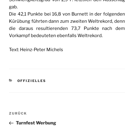
gab.
Die 42,1 Punkte bei 16,8 von Burnett in der folgenden
Kürübung führten dann zum zweiten Weltrekord, denn
die daraus resultierenden 73,7 Punkte nach dem
Vorkampf bedeuteten ebenfalls Weltrekord.
Text: Heinz-Peter Michels
KATEGORIEN
OFFIZIELLES
Beitragsnavigation
Vorheriger
ZURÜCK
Beitrag
Turnfest Werbung