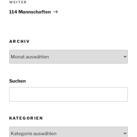
Nächster
WEITER
Beitrag
114 Mannschaften
ARCHIV
Archiv
Suchen
KATEGORIEN
Kategorien