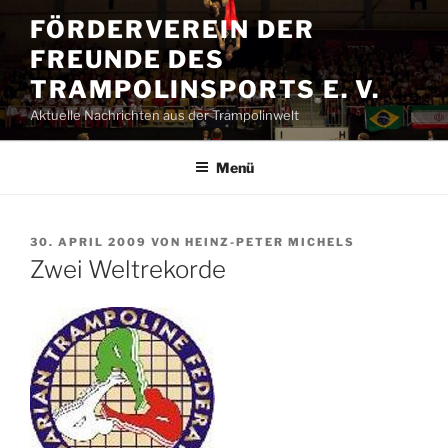
Zum
FÖRDERVEREIN DER
Inhalt
FREUNDE DES
springen
TRAMPOLINSPORTS E. V.
Aktuelle Nachrichten aus der Trampolinwelt
Menü
VERÖFFENTLICHT
30. APRIL 2009
VON
HEINZ-PETER MICHELS
AM
Zwei Weltrekorde