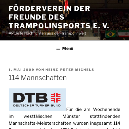
Zum
FÖRDERVEREIN DER
Inhalt
FREUNDE DES
springen
TRAMPOLINSPORTS E. V.
Aktuelle Nachrichten aus der Trampolinwelt
Menü
VERÖFFENTLICHT
1. MAI 2009
VON
HEINZ-PETER MICHELS
AM
114 Mannschaften
Für die am Wochenende
im westfälischen Münster stattfindenden
Mannschafts-Meisterschaften wurden insgesamt 114