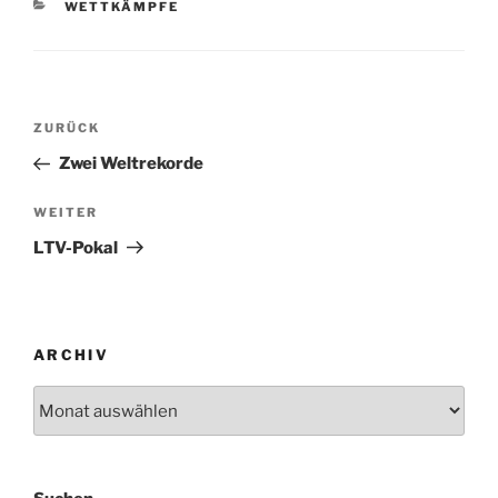
KATEGORIEN
WETTKÄMPFE
Beitragsnavigation
Vorheriger
ZURÜCK
Beitrag
Zwei Weltrekorde
Nächster
WEITER
Beitrag
LTV-Pokal
ARCHIV
Archiv