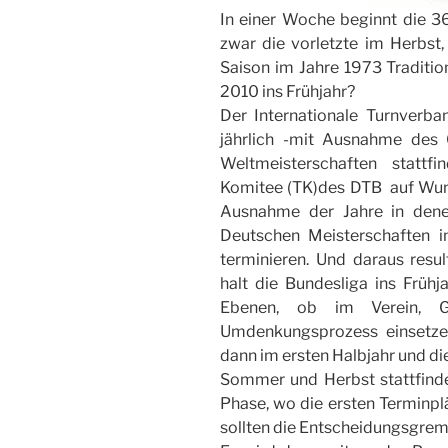
In einer Woche beginnt die 3
zwar die vorletzte im Herbst, 
Saison im Jahre 1973 Traditi
2010 ins Frühjahr?
Der Internationale Turnverban
jährlich -mit Ausnahme des
Weltmeisterschaften stattf
Komitee (TK)des DTB auf Wuns
Ausnahme der Jahre in denen
Deutschen Meisterschaften 
terminieren. Und daraus resu
halt die Bundesliga ins Frühj
Ebenen, ob im Verein, G
Umdenkungsprozess einsetze
dann im ersten Halbjahr und di
Sommer und Herbst stattfinden
Phase, wo die ersten Terminplä
sollten die Entscheidungsgrem