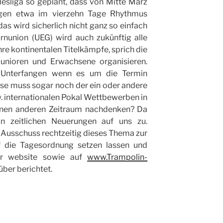
esliga so geplant, dass von Mitte März
ngen etwa im vierzehn Tage Rhythmus
s wird sicherlich nicht ganz so einfach
rnunion (UEG) wird auch zukünftig alle
hre kontinentalen Titelkämpfe, sprich die
Junioren und Erwachsene organisieren.
es Unterfangen wenn es um die Termin
se muss sogar noch der ein oder andere
. internationalen Pokal Wettbewerben in
einen anderen Zeitraum nachdenken? Da
 zeitlichen Neuerungen auf uns zu.
 Ausschuss rechtzeitig dieses Thema zur
f die Tagesordnung setzen lassen und
er website sowie auf
www.Trampolin-
über berichtet.