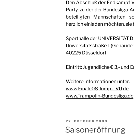
Den Abschluß der Endkampf Ve
Party, zu der der Bundesliga A
beteiligten Mannschaften s
herzlich einladen möchten, sie 
Sporthalle der UNIVERSITÄT D
Universitätsstraße 1 (Gebäude 
40225 Düsseldorf
Eintritt: Jugendliche € 3,- und
Weitere Informationen unter:
www.Finale08.Jump-TVU.de
www.Trampolin-Bundesliga.de
VERÖFFENTLICHT
27. OKTOBER 2008
AM
Saisoneröffnung