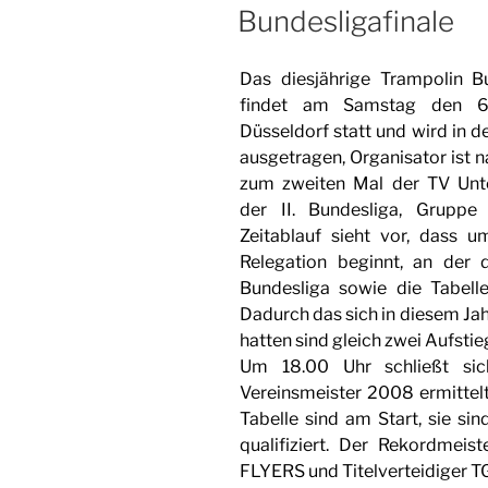
AM
Bundesligafinale
Das diesjährige Trampolin B
findet am Samstag den 6
Düsseldorf statt und wird in d
ausgetragen, Organisator ist 
zum zweiten Mal der TV Unte
der II. Bundesliga, Grupp
Zeitablauf sieht vor, dass 
Relegation beginnt, an der d
Bundesliga sowie die Tabelle
Dadurch das sich in diesem Ja
hatten sind gleich zwei Aufsti
Um 18.00 Uhr schließt si
Vereinsmeister 2008 ermittelt 
Tabelle sind am Start, sie si
qualifiziert. Der Rekordmei
FLYERS und Titelverteidiger TG