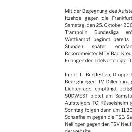
Mit der Begegnung des Aufste
Itzehoe gegen die Frankfu
Samstag, den 25. Oktober 200
Trampolin Bundesliga er
Wettkampf beginnt bereits
Stunden später empf
Rekordmeister MTV Bad Kreu
Erlangen den Titelverteidiger T
In der II. Bundesliga, Grup
Begegnungen TV Dillenburg 
Lichtenrade empfängt zeitg
SÜDWEST bietet am Samstag
Aufsteigers TG Rüsselsheim
Sonntag folgen dann um 11.3
Schaafheim gegen die TSG Saa
Nellingen gegen den TSV Neufa
der website: