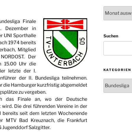
Archiv
undesliga Finale
. Dezember in
er UNI Sporthalle
Suchen
nach 1974 bereits
rbach, Mitglied
e NORDOST. Der
um 15.00 Uhr die
KATEGORIEN
er letzte der I.
nführer der II. Bundesliga teilnehmen.
Kategorien
hr die Hamburger kurzfristig abgemeldet
egsplätze zu vergeben.
ch das Finale an, wo der Deutsche
wird. Die drei führenden Vereine in der
nd bereits seit dem letzten Wochenende
ster MTV Bad Kreuznach, die Frankfurt
 Jugenddorf Salzgitter.