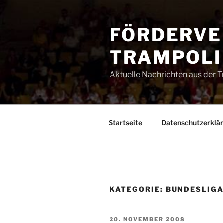
Zum
Inhalt
FÖRDERVE
springen
TRAMPOLIN
Aktuelle Nachrichten aus der 
Startseite
Datenschutzerklä
KATEGORIE:
BUNDESLIG
VERÖFFENTLICHT
20. NOVEMBER 2008