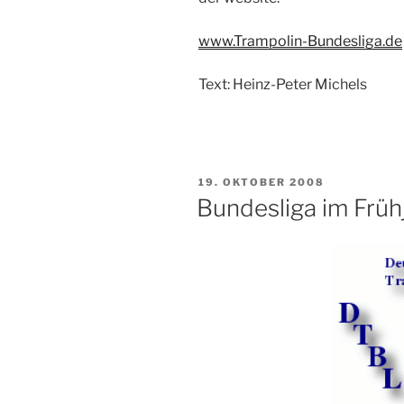
www.Trampolin-Bundesliga.de
Text: Heinz-Peter Michels
VERÖFFENTLICHT
19. OKTOBER 2008
AM
Bundesliga im Früh