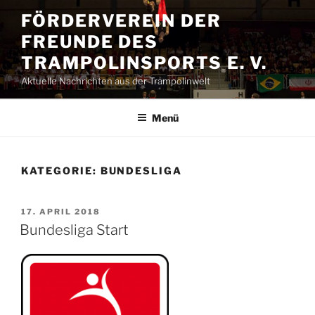
Zum
FÖRDERVEREIN DER
Inhalt
FREUNDE DES
springen
TRAMPOLINSPORTS E. V.
Aktuelle Nachrichten aus der Trampolinwelt
Menü
KATEGORIE:
BUNDESLIGA
VERÖFFENTLICHT
17. APRIL 2018
AM
Bundesliga Start