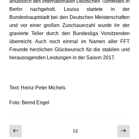
anlässlich des Internationalen Deutschen Turnfestes in
Berlin nachgeholt. Louisa startete in der
Bundeshauptstadt bei den Deutschen Meisterschaften
und vor einer großen Zuschauerzahl wurde ihr der
gravierte Teller durch den Bundesliga Vorsitzenden
überreicht. Auch noch einmal im Namen aller FFT
Freunde herzlichen Glückwunsch für die stabilen und
herausragenden Leistungen in der Saison 2017.
Text: Heinz-Peter Michels
Foto: Bernd Engel
Seitennummerierung
Vorherige
Näch
Seite
12
Seite
Seit
der