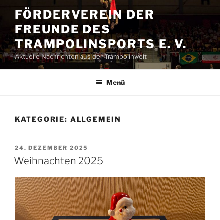
Zum
FÖRDERVEREIN DER
Inhalt
FREUNDE DES
springen
TRAMPOLINSPORTS E. V.
Aktuelle Nachrichten aus der Trampolinwelt
Menü
KATEGORIE:
ALLGEMEIN
VERÖFFENTLICHT
24. DEZEMBER 2025
AM
Weihnachten 2025