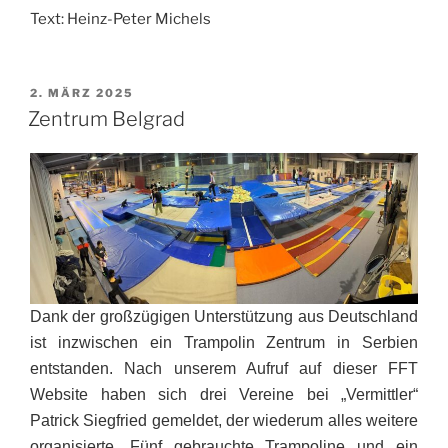
Text: Heinz-Peter Michels
VERÖFFENTLICHT
2. MÄRZ 2025
AM
Zentrum Belgrad
Dank der großzügigen Unterstützung aus Deutschland
ist inzwischen ein Trampolin Zentrum in Serbien
entstanden. Nach unserem Aufruf auf dieser FFT
Website haben sich drei Vereine bei „Vermittler“
Patrick Siegfried gemeldet, der wiederum alles weitere
organisierte. Fünf gebrauchte Trampoline und ein