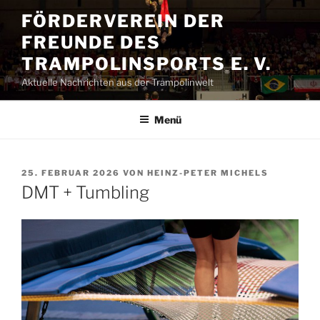
Zum
FÖRDERVEREIN DER
Inhalt
FREUNDE DES
springen
TRAMPOLINSPORTS E. V.
Aktuelle Nachrichten aus der Trampolinwelt
Menü
VERÖFFENTLICHT
25. FEBRUAR 2026
VON
HEINZ-PETER MICHELS
AM
DMT + Tumbling