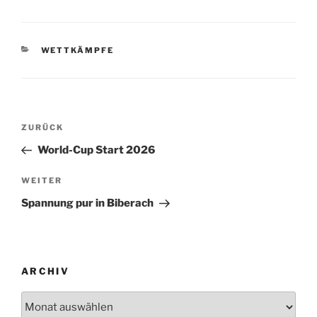
KATEGORIEN
WETTKÄMPFE
Beitragsnavigation
Vorheriger
ZURÜCK
Beitrag
World-Cup Start 2026
Nächster
WEITER
Beitrag
Spannung pur in Biberach
ARCHIV
Archiv