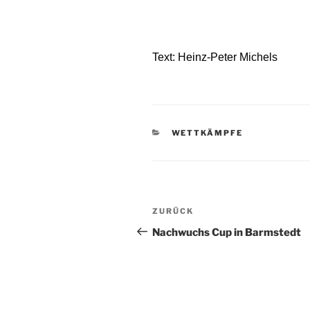
Text: Heinz-Peter Michels
KATEGORIEN
WETTKÄMPFE
Beitragsnavigation
Vorheriger
ZURÜCK
Beitrag
Nachwuchs Cup in Barmstedt