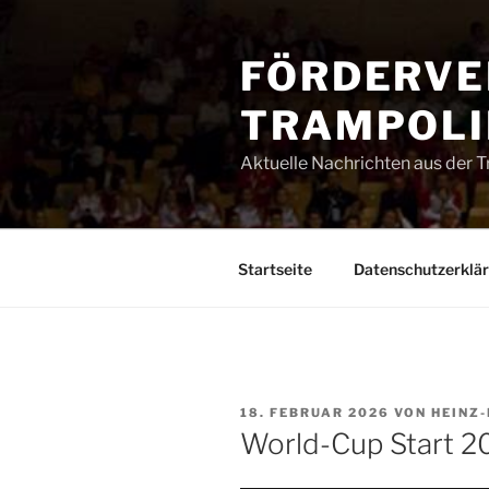
Zum
Inhalt
FÖRDERVE
springen
TRAMPOLIN
Aktuelle Nachrichten aus der 
Startseite
Datenschutzerklä
VERÖFFENTLICHT
18. FEBRUAR 2026
VON
HEINZ
AM
World-Cup Start 2