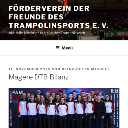
Zum
FÖRDERVEREIN DER
Inhalt
FREUNDE DES
springen
TRAMPOLINSPORTS E. V.
Aktuelle Nachrichten aus der Trampolinwelt
Menü
VERÖFFENTLICHT
11. NOVEMBER 2025
VON
HEINZ-PETER MICHELS
AM
Magere DTB Bilanz