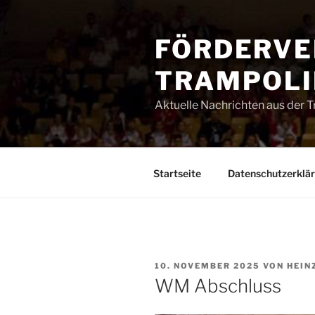
Zum
Inhalt
FÖRDERVE
springen
TRAMPOLIN
Aktuelle Nachrichten aus der 
Startseite
Datenschutzerklä
VERÖFFENTLICHT
10. NOVEMBER 2025
VON
HEIN
AM
WM Abschluss