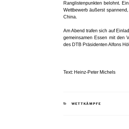
Ranglistenpunkten belohnt. Ei
Wettbewerb äußerst spannend, l
China.
Am Abend trafen sich auf Einla
gemeinsamen Essen mit den Ve
des DTB Präsidenten Alfons Höl
Text: Heinz-Peter Michels
KATEGORIEN
WETTKÄMPFE