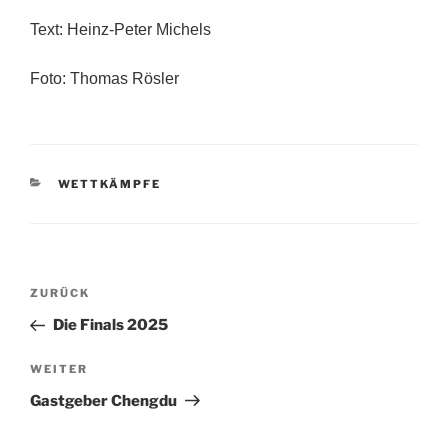
Text: Heinz-Peter Michels
Foto: Thomas Rösler
KATEGORIEN
WETTKÄMPFE
Beitragsnavigation
Vorheriger
ZURÜCK
Beitrag
Die Finals 2025
Nächster
WEITER
Beitrag
Gastgeber Chengdu