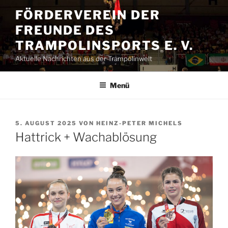
Zum
FÖRDERVEREIN DER
Inhalt
FREUNDE DES
springen
TRAMPOLINSPORTS E. V.
Aktuelle Nachrichten aus der Trampolinwelt
Menü
VERÖFFENTLICHT
5. AUGUST 2025
VON
HEINZ-PETER MICHELS
AM
Hattrick + Wachablösung