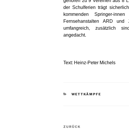
gehören zu 9 Vereinen aus 8 L
der Schulferien trägt sicherli
kommenden Springer-innen a
Fernsehanstalten ARD und 
umfangreich, zusätzlich si
angedacht.
Text: Heinz-Peter Michels
KATEGORIEN
WETTKÄMPFE
Beitragsnavigation
Vorheriger
ZURÜCK