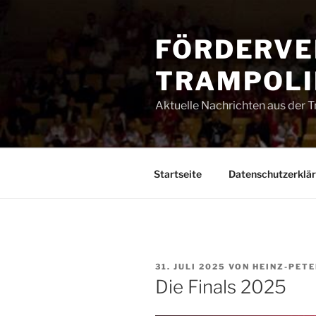
Zum
Inhalt
FÖRDERVE
springen
TRAMPOLIN
Aktuelle Nachrichten aus der 
Startseite
Datenschutzerklä
VERÖFFENTLICHT
31. JULI 2025
VON
HEINZ-PETE
AM
Die Finals 2025