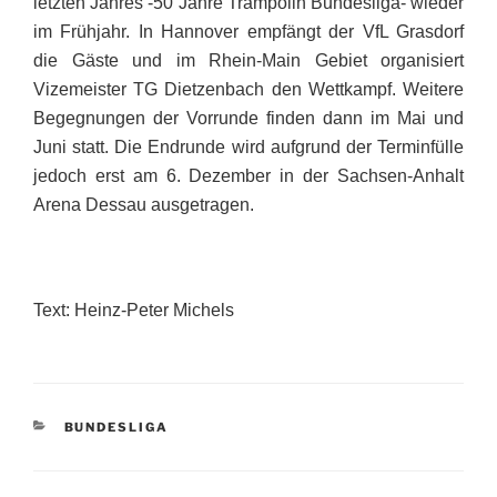
letzten Jahres -50 Jahre Trampolin Bundesliga- wieder
im Frühjahr. In Hannover empfängt der VfL Grasdorf
die Gäste und im Rhein-Main Gebiet organisiert
Vizemeister TG Dietzenbach den Wettkampf. Weitere
Begegnungen der Vorrunde finden dann im Mai und
Juni statt. Die Endrunde wird aufgrund der Terminfülle
jedoch erst
am 6. Dezember
in der Sachsen-Anhalt
Arena Dessau ausgetragen.
Text: Heinz-Peter Michels
KATEGORIEN
BUNDESLIGA