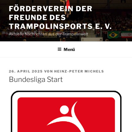
Zum
FÖRDERVEREIN DER
Inhalt
FREUNDE DES
springen
TRAMPOLINSPORTS E. V.
Aktuelle Nachrichten aus der Trampolinwelt
Menü
VERÖFFENTLICHT
26. APRIL 2025
VON
HEINZ-PETER MICHELS
AM
Bundesliga Start