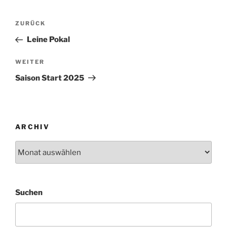
Beitragsnavigation
Vorheriger
ZURÜCK
Beitrag
Leine Pokal
Nächster
WEITER
Beitrag
Saison Start 2025
ARCHIV
Archiv
Suchen