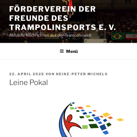
Zum
FÖRDERVEREIN DER
Inhalt
FREUNDE DES
springen
TRAMPOLINSPORTS E. V.
Aktuelle Nachrichten aus der Trampolinwelt
Menü
VERÖFFENTLICHT
22. APRIL 2025
VON
HEINZ-PETER MICHELS
AM
Leine Pokal