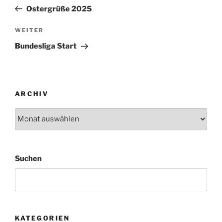
Beitrag
Ostergrüße 2025
Nächster
WEITER
Beitrag
Bundesliga Start
ARCHIV
Archiv
Suchen
KATEGORIEN