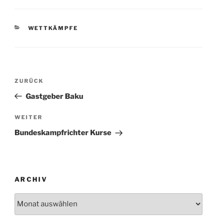
KATEGORIEN
WETTKÄMPFE
Beitragsnavigation
Vorheriger
ZURÜCK
Beitrag
Gastgeber Baku
Nächster
WEITER
Beitrag
Bundeskampfrichter Kurse
ARCHIV
Archiv