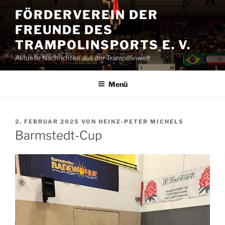
Zum
FÖRDERVEREIN DER
Inhalt
FREUNDE DES
springen
TRAMPOLINSPORTS E. V.
Aktuelle Nachrichten aus der Trampolinwelt
Menü
VERÖFFENTLICHT
2. FEBRUAR 2025
VON
HEINZ-PETER MICHELS
AM
Barmstedt-Cup