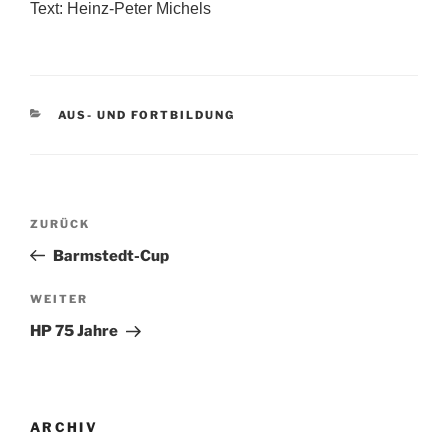
Text: Heinz-Peter Michels
KATEGORIEN
AUS- UND FORTBILDUNG
Beitragsnavigation
Vorheriger
ZURÜCK
Beitrag
Barmstedt-Cup
Nächster
WEITER
Beitrag
HP 75 Jahre
ARCHIV