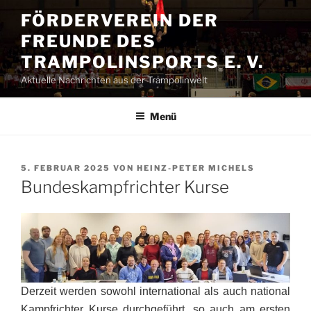
Zum
FÖRDERVEREIN DER
Inhalt
FREUNDE DES
springen
TRAMPOLINSPORTS E. V.
Aktuelle Nachrichten aus der Trampolinwelt
Menü
VERÖFFENTLICHT
5. FEBRUAR 2025
VON
HEINZ-PETER MICHELS
AM
Bundeskampfrichter Kurse
Derzeit werden sowohl international als auch national
Kampfrichter Kurse durchgeführt, so auch am ersten