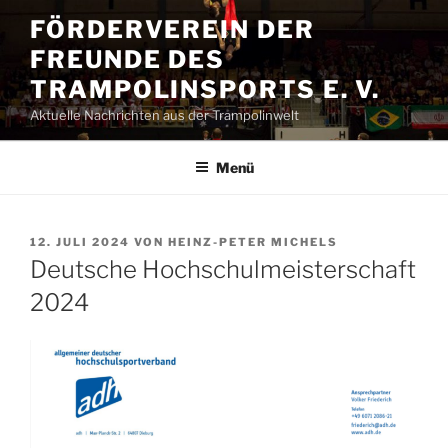
Zum
FÖRDERVEREIN DER
Inhalt
FREUNDE DES
springen
TRAMPOLINSPORTS E. V.
Aktuelle Nachrichten aus der Trampolinwelt
Menü
VERÖFFENTLICHT
12. JULI 2024
VON
HEINZ-PETER MICHELS
AM
Deutsche Hochschulmeisterschaft
2024