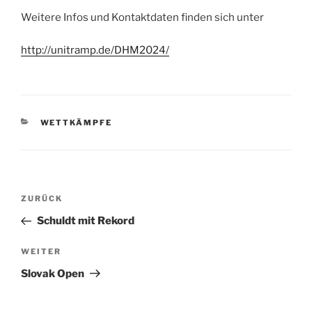
Weitere Infos und Kontaktdaten finden sich unter
http://unitramp.de/DHM2024/
KATEGORIEN
WETTKÄMPFE
Beitragsnavigation
Vorheriger
ZURÜCK
Beitrag
Schuldt mit Rekord
Nächster
WEITER
Beitrag
Slovak Open