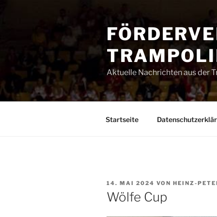
Zum
Inhalt
FÖRDERVE
springen
TRAMPOLIN
Aktuelle Nachrichten aus der 
Startseite
Datenschutzerklä
VERÖFFENTLICHT
14. MAI 2024
VON
HEINZ-PETE
AM
Wölfe Cup