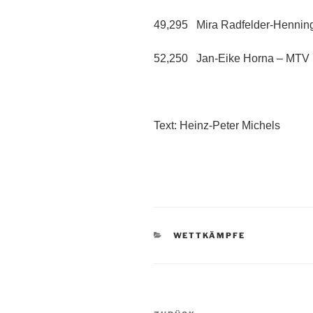
49,295 Mira Radfelder-Hennin
52,250 Jan-Eike Horna – MT
Text: Heinz-Peter Michels
KATEGORIEN
WETTKÄMPFE
Beitragsnavigation