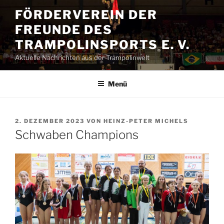
Zum
FÖRDERVEREIN DER
Inhalt
FREUNDE DES
springen
TRAMPOLINSPORTS E. V.
Aktuelle Nachrichten aus der Trampolinwelt
Menü
VERÖFFENTLICHT
2. DEZEMBER 2023
VON
HEINZ-PETER MICHELS
AM
Schwaben Champions