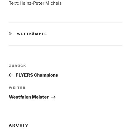
Text: Heinz-Peter Michels
KATEGORIEN
WETTKÄMPFE
Beitragsnavigation
Vorheriger
ZURÜCK
Beitrag
FLYERS Champions
Nächster
WEITER
Beitrag
Westfalen Meister
ARCHIV