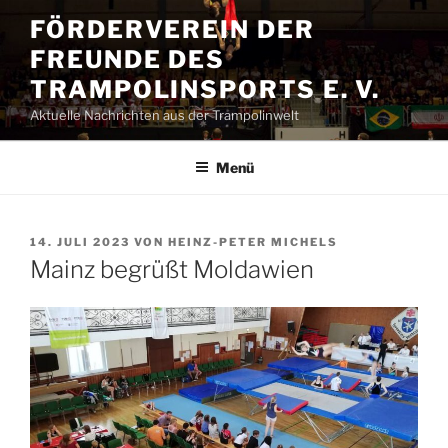
Zum
FÖRDERVEREIN DER
Inhalt
FREUNDE DES
springen
TRAMPOLINSPORTS E. V.
Aktuelle Nachrichten aus der Trampolinwelt
Menü
VERÖFFENTLICHT
14. JULI 2023
VON
HEINZ-PETER MICHELS
AM
Mainz begrüßt Moldawien