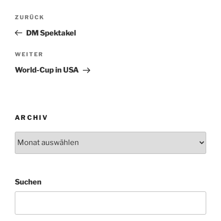
Beitragsnavigation
Vorheriger
ZURÜCK
Beitrag
DM Spektakel
Nächster
WEITER
Beitrag
World-Cup in USA
ARCHIV
Archiv
Suchen