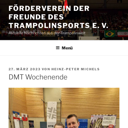
Zum
FÖRDERVEREIN DER
Inhalt
FREUNDE DES
springen
TRAMPOLINSPORTS E. V.
Aktuelle Nachrichten aus der Trampolinwelt
Menü
VERÖFFENTLICHT
27. MÄRZ 2023
VON
HEINZ-PETER MICHELS
AM
DMT Wochenende