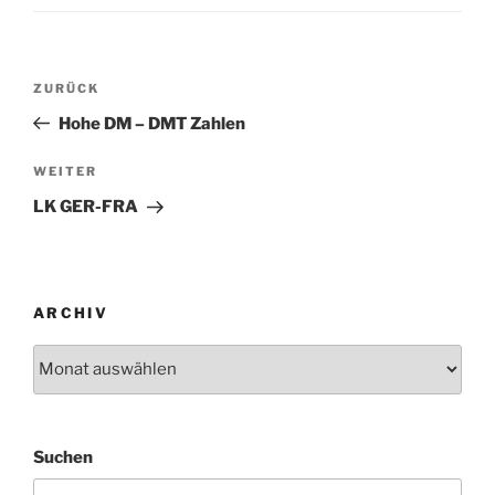
Beitragsnavigation
Vorheriger
ZURÜCK
Beitrag
Hohe DM – DMT Zahlen
Nächster
WEITER
Beitrag
LK GER-FRA
ARCHIV
Archiv
Suchen