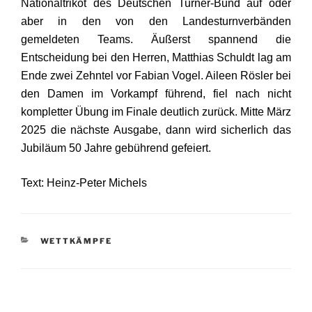
Nationaltrikot des Deutschen Turner-Bund auf oder
aber in den von den Landesturnverbänden
gemeldeten Teams. Äußerst spannend die
Entscheidung bei den Herren, Matthias Schuldt lag am
Ende zwei Zehntel vor Fabian Vogel. Aileen Rösler bei
den Damen im Vorkampf führend, fiel nach nicht
kompletter Übung im Finale deutlich zurück. Mitte März
2025 die nächste Ausgabe, dann wird sicherlich das
Jubiläum 50 Jahre gebührend gefeiert.
Text: Heinz-Peter Michels
KATEGORIEN
WETTKÄMPFE
Beitragsnavigation