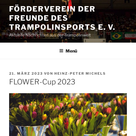
Zum
FÖRDERVEREIN DER
Inhalt
FREUNDE DES
springen
TRAMPOLINSPORTS E. V.
Aktuelle Nachrichten aus der Trampolinwelt
Menü
VERÖFFENTLICHT
21. MÄRZ 2023
VON
HEINZ-PETER MICHELS
AM
FLOWER-Cup 2023