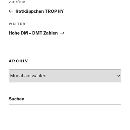
Vorheriger
ZURÜCK
Beitrag
Rotkäppchen TROPHY
Nächster
WEITER
Beitrag
Hohe DM – DMT Zahlen
ARCHIV
Archiv
Suchen