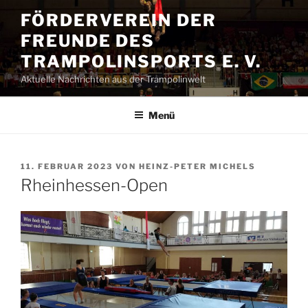
Zum
FÖRDERVEREIN DER
Inhalt
FREUNDE DES
springen
TRAMPOLINSPORTS E. V.
Aktuelle Nachrichten aus der Trampolinwelt
Menü
VERÖFFENTLICHT
11. FEBRUAR 2023
VON
HEINZ-PETER MICHELS
AM
Rheinhessen-Open