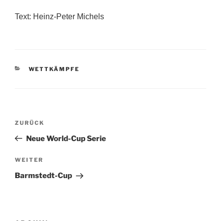
Text: Heinz-Peter Michels
KATEGORIEN
WETTKÄMPFE
Beitragsnavigation
Vorheriger
ZURÜCK
Beitrag
Neue World-Cup Serie
Nächster
WEITER
Beitrag
Barmstedt-Cup