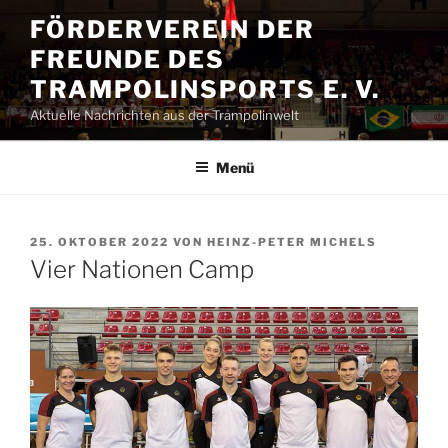
Zum
FÖRDERVEREIN DER
Inhalt
FREUNDE DES
springen
TRAMPOLINSPORTS E. V.
Aktuelle Nachrichten aus der Trampolinwelt
Menü
VERÖFFENTLICHT
25. OKTOBER 2022
VON
HEINZ-PETER MICHELS
AM
Vier Nationen Camp