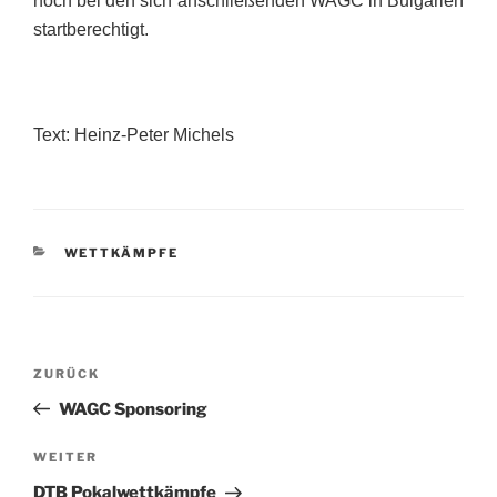
noch bei den sich anschließenden WAGC in Bulgarien
startberechtigt.
Text: Heinz-Peter Michels
KATEGORIEN
WETTKÄMPFE
Beitragsnavigation
Vorheriger
ZURÜCK
Beitrag
WAGC Sponsoring
Nächster
WEITER
Beitrag
DTB Pokalwettkämpfe