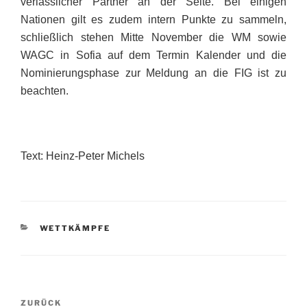
verlässlicher Partner an der Seite. Bei einigen
Nationen gilt es zudem intern Punkte zu sammeln,
schließlich stehen Mitte November die WM sowie
WAGC in Sofia auf dem Termin Kalender und die
Nominierungsphase zur Meldung an die FIG ist zu
beachten.
Text: Heinz-Peter Michels
KATEGORIEN
WETTKÄMPFE
Beitragsnavigation
Vorheriger
ZURÜCK