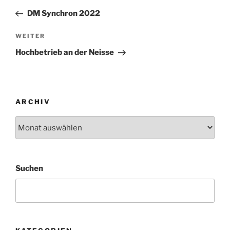
Beitrag
DM Synchron 2022
Nächster
WEITER
Beitrag
Hochbetrieb an der Neisse
ARCHIV
Archiv
Suchen