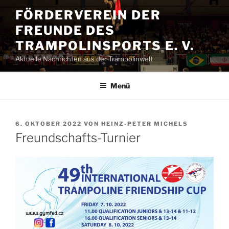
Zum
FÖRDERVEREIN DER
Inhalt
FREUNDE DES
springen
TRAMPOLINSPORTS E. V.
Aktuelle Nachrichten aus der Trampolinwelt
Menü
VERÖFFENTLICHT
6. OKTOBER 2022
VON
HEINZ-PETER MICHELS
AM
Freundschafts-Turnier