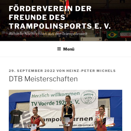
Zum
FÖRDERVEREIN DER
Inhalt
FREUNDE DES
springen
TRAMPOLINSPORTS E. V.
Aktuelle Nachrichten aus der Trampolinwelt
Menü
VERÖFFENTLICHT
29. SEPTEMBER 2022
VON
HEINZ-PETER MICHELS
AM
DTB Meisterschaften