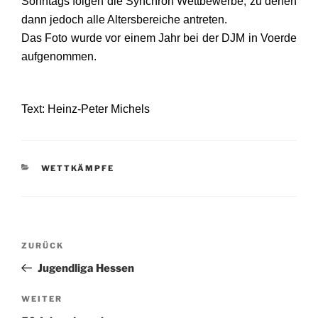
Sonntags folgen die Synchron Wettbewerbe, zu denen
dann jedoch alle Altersbereiche antreten.
Das Foto wurde vor einem Jahr bei der DJM in Voerde
aufgenommen.
Text: Heinz-Peter Michels
KATEGORIEN
WETTKÄMPFE
Beitragsnavigation
Vorheriger
ZURÜCK
Beitrag
Jugendliga Hessen
Nächster
WEITER
Beitrag