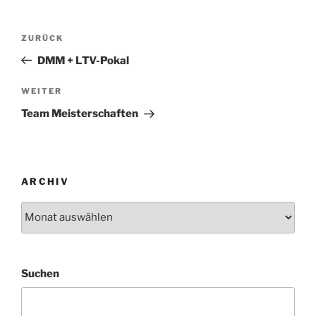
Beitragsnavigation
Vorheriger
ZURÜCK
Beitrag
DMM + LTV-Pokal
Nächster
WEITER
Beitrag
Team Meisterschaften
ARCHIV
Archiv
Suchen