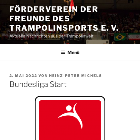
Zum
FÖRDERVEREIN DER
Inhalt
FREUNDE DES
springen
TRAMPOLINSPORTS E. V.
Aktuelle Nachrichten aus der Trampolinwelt
Menü
VERÖFFENTLICHT
2. MAI 2022
VON
HEINZ-PETER MICHELS
AM
Bundesliga Start